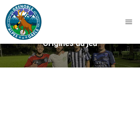
O
U
V
Origines du jeu
R
I
R
/
F
E
R
M
E
R
L
A
N
A
V
I
G