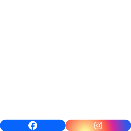
A
T
I
O
N