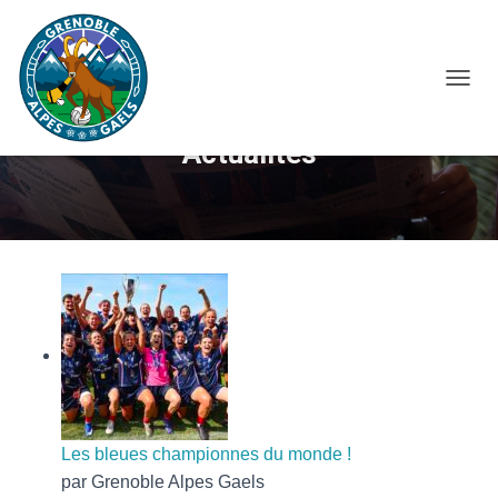
O
U
V
Actualités
R
I
R
/
F
E
R
M
E
R
L
A
N
A
Les bleues championnes du monde !
V
I
par Grenoble Alpes Gaels
G