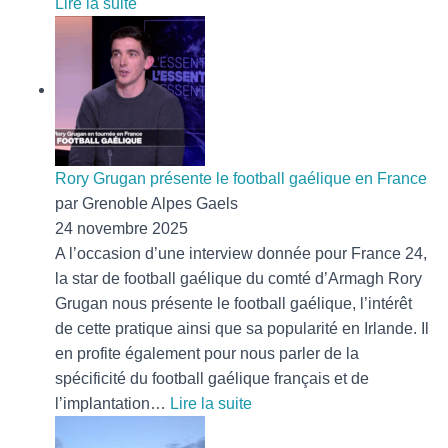
:
Lire la suite
Le
GAG
à
l’heure
de
noël
!!
Rory Grugan présente le football gaélique en France
par Grenoble Alpes Gaels
24 novembre 2025
A l’occasion d’une interview donnée pour France 24,
la star de football gaélique du comté d’Armagh Rory
Grugan nous présente le football gaélique, l’intérêt
de cette pratique ainsi que sa popularité en Irlande. Il
en profite également pour nous parler de la
spécificité du football gaélique français et de
:
l’implantation…
Lire la suite
Rory