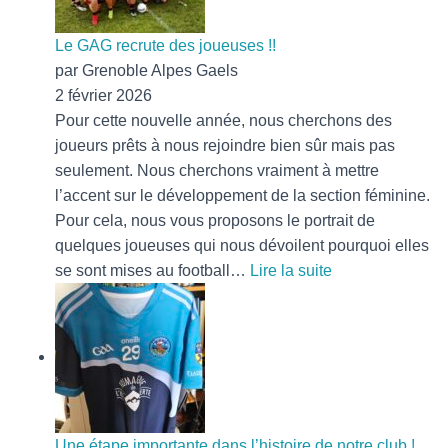
tenue
!
Le GAG recrute des joueuses !!
par Grenoble Alpes Gaels
2 février 2026
Pour cette nouvelle année, nous cherchons des
joueurs prêts à nous rejoindre bien sûr mais pas
seulement. Nous cherchons vraiment à mettre
l’accent sur le développement de la section féminine.
Pour cela, nous vous proposons le portrait de
quelques joueuses qui nous dévoilent pourquoi elles
:
se sont mises au football…
Lire la suite
Le
GAG
recrute
des
joueuses
!!
Une étape importante dans l’histoire de notre club !