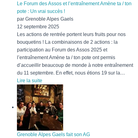
Sitg
Le Forum des Assos et l’entraînement Amène ta / ton
en
pote : Un vrai succès !
Cata
par Grenoble Alpes Gaels
12 septembre 2025
Les actions de rentrée portent leurs fruits pour nos
bouquetins ! La combinaisons de 2 actions : la
participation au Forum des Assos 2025 et
l’entraînement Amène ta / ton pote ont permis
d’accueillir beaucoup de monde à notre entraînement
du 11 septembre. En effet, nous étions 19 sur la…
:
Lire la suite
Le
Forum
des
Assos
et
l’entraînement
Amène
Grenoble Alpes Gaels fait son AG