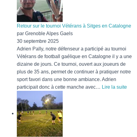
l’heure
d’octobre
rose
Retour sur le tournoi Vétérans à Sitges en Catalogne
par Grenoble Alpes Gaels
30 septembre 2025
Adrien Pally, notre défenseur a participé au tournoi
Vétérans de football gaélique en Catalogne il y a une
dizaine de jours. Ce tournoi, ouvert aux joueurs de
plus de 35 ans, permet de continuer à pratiquer notre
sport favori dans une bonne ambiance. Adrien
:
participait donc à cette manche avec…
Lire la suite
Reto
sur
le
tour
Vété
à