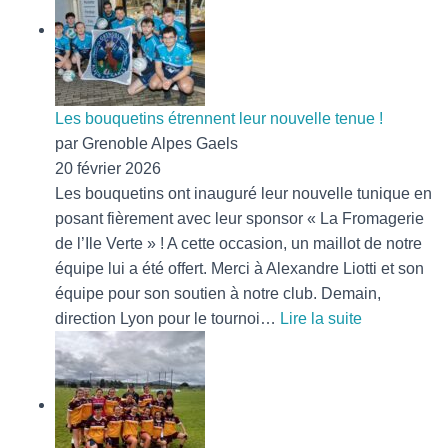
pour
les
bouquetins
!
Les bouquetins étrennent leur nouvelle tenue !
par Grenoble Alpes Gaels
20 février 2026
Les bouquetins ont inauguré leur nouvelle tunique en
posant fièrement avec leur sponsor « La Fromagerie
de l’Ile Verte » ! A cette occasion, un maillot de notre
équipe lui a été offert. Merci à Alexandre Liotti et son
équipe pour son soutien à notre club. Demain,
:
direction Lyon pour le tournoi…
Lire la suite
Les
bouquetins
étrennent
leur
nouvelle