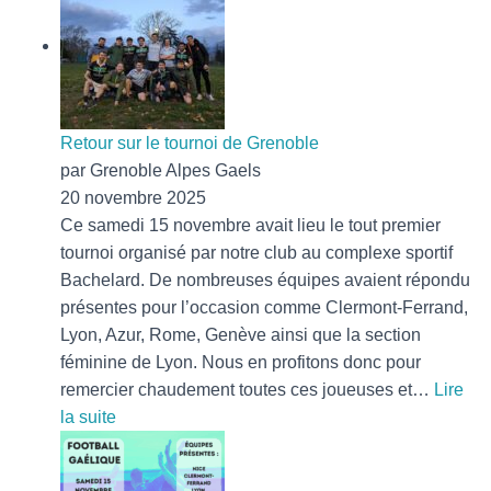
Grugan
présente
le
football
gaélique
en
Retour sur le tournoi de Grenoble
France
par Grenoble Alpes Gaels
20 novembre 2025
Ce samedi 15 novembre avait lieu le tout premier
tournoi organisé par notre club au complexe sportif
Bachelard. De nombreuses équipes avaient répondu
présentes pour l’occasion comme Clermont-Ferrand,
Lyon, Azur, Rome, Genève ainsi que la section
féminine de Lyon. Nous en profitons donc pour
remercier chaudement toutes ces joueuses et…
Lire
:
la suite
Retour
sur