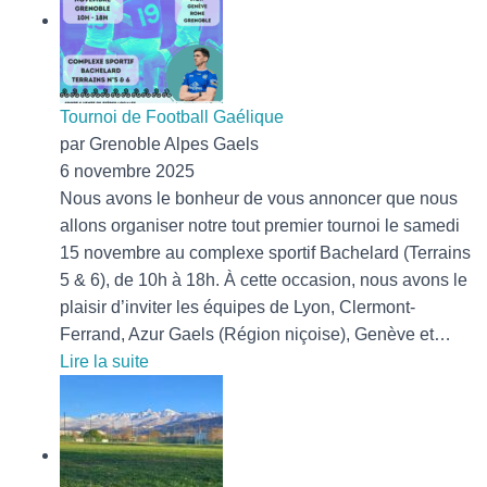
le
tournoi
de
Grenoble
Tournoi de Football Gaélique
par Grenoble Alpes Gaels
6 novembre 2025
Nous avons le bonheur de vous annoncer que nous
allons organiser notre tout premier tournoi le samedi
15 novembre au complexe sportif Bachelard (Terrains
5 & 6), de 10h à 18h. À cette occasion, nous avons le
plaisir d’inviter les équipes de Lyon, Clermont-
Ferrand, Azur Gaels (Région niçoise), Genève et…
:
Lire la suite
Tournoi
de
Football
Gaélique