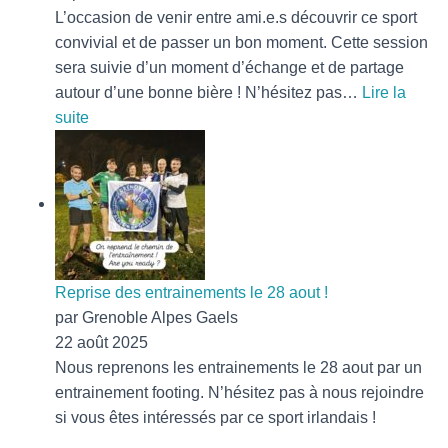
L’occasion de venir entre ami.e.s découvrir ce sport
convivial et de passer un bon moment. Cette session
sera suivie d’un moment d’échange et de partage
autour d’une bonne bière ! N’hésitez pas…
Lire la
:
suite
L’entraînement
Amène
ta
/
ton
pote
fait
Reprise des entrainements le 28 aout !
son
par Grenoble Alpes Gaels
retour
22 août 2025
!
Nous reprenons les entrainements le 28 aout par un
entrainement footing. N’hésitez pas à nous rejoindre
si vous êtes intéressés par ce sport irlandais !