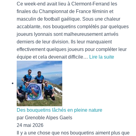
Ce week-end avait lieu à Clermont-Ferrand les
finales du Championnat de France féminin et
masculin de football gaélique. Sous une chaleur
accablante, nos bouquetins complétés par quelques
joueurs lyonnais sont malheureusement arrivés
derniers de leur division. Ils leur manquaient
effectivement quelques joueurs pour compléter leur
:
équipe et cela devenait difficile…
Lire la suite
Les
bouquetin
aux
finales
du
Champion
de
Des bouquetins lâchés en pleine nature
France
par Grenoble Alpes Gaels
de
24 mai 2026
Football
Il y a une chose que nos bouquetins aiment plus que