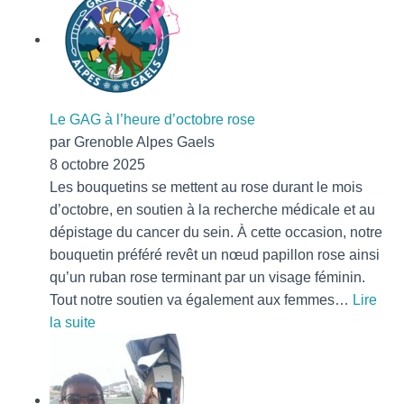
ta
/
ton
pote
#2
Le GAG à l’heure d’octobre rose
par Grenoble Alpes Gaels
8 octobre 2025
Les bouquetins se mettent au rose durant le mois
d’octobre, en soutien à la recherche médicale et au
dépistage du cancer du sein. À cette occasion, notre
bouquetin préféré revêt un nœud papillon rose ainsi
qu’un ruban rose terminant par un visage féminin.
Tout notre soutien va également aux femmes…
Lire
:
la suite
Le
GAG
à