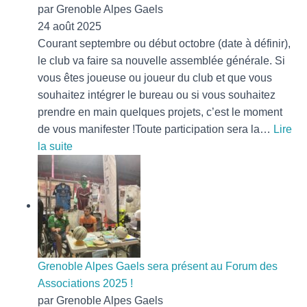
ta
par Grenoble Alpes Gaels
/
24 août 2025
ton
Courant septembre ou début octobre (date à définir),
pote
le club va faire sa nouvelle assemblée générale. Si
:
vous êtes joueuse ou joueur du club et que vous
Un
souhaitez intégrer le bureau ou si vous souhaitez
vrai
prendre en main quelques projets, c’est le moment
succès
de vous manifester !Toute participation sera la…
Lire
:
!
la suite
Grenoble
Alpes
Gaels
fait
son
AG
Grenoble Alpes Gaels sera présent au Forum des
Associations 2025 !
par Grenoble Alpes Gaels