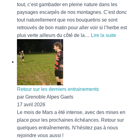
Gaélique
tout, c’est gambader en pleine nature dans les
à
paysages escarpés de nos montagnes. C’est donc
Clermont-
tout naturellement que nos bouquetins se sont
Ferrand
retrouvés de bon matin pour aller voir si l’herbe est
:
plus verte ailleurs du côté de la…
Lire la suite
Des
bouquetin
lâchés
en
pleine
nature
Retour sur les derniers entrainements
par Grenoble Alpes Gaels
17 avril 2026
Le mois de Mars a été intense, avec des mises en
place pour les prochaines échéances. Retour sur
quelques entraînements. N’hésitez pas à nous
rejoindre vous aussi !