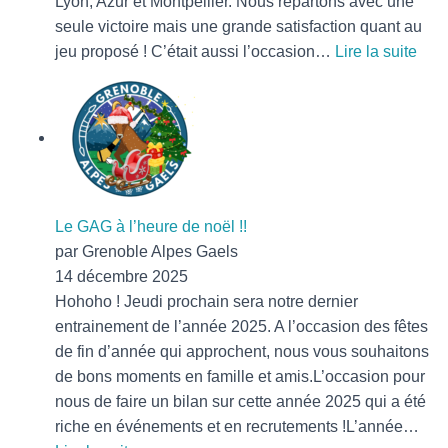
Lyon, Azur et Montpellier. Nous repartons avec une
seule victoire mais une grande satisfaction quant au
:
jeu proposé ! C’était aussi l’occasion…
Lire la suite
Reto
sur
le
tour
de
Nic
Le GAG à l’heure de noël !!
par Grenoble Alpes Gaels
14 décembre 2025
Hohoho ! Jeudi prochain sera notre dernier
entrainement de l’année 2025. A l’occasion des fêtes
de fin d’année qui approchent, nous vous souhaitons
de bons moments en famille et amis.L’occasion pour
nous de faire un bilan sur cette année 2025 qui a été
riche en événements et en recrutements !L’année…