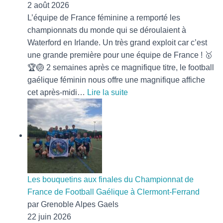
2 août 2026
A
L’équipe de France féminine a remporté les
T
I
championnats du monde qui se déroulaient à
O
Waterford en Irlande. Un très grand exploit car c’est
N
une grande première pour une équipe de France ! 🥇
🏆🏐 2 semaines après ce magnifique titre, le football
gaélique féminin nous offre une magnifique affiche
:
cet après-midi…
Lire la suite
Les
bleues
championnes
du
monde
!
Les bouquetins aux finales du Championnat de
France de Football Gaélique à Clermont-Ferrand
par Grenoble Alpes Gaels
22 juin 2026