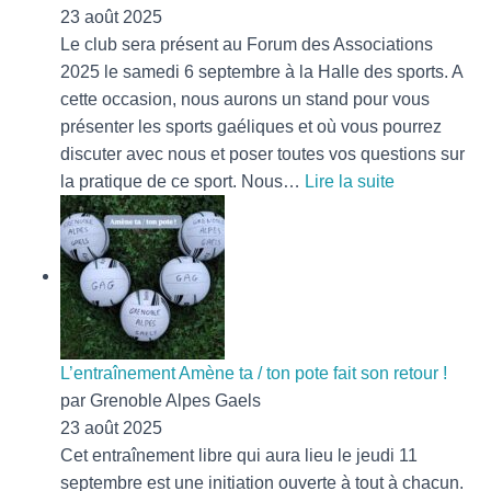
23 août 2025
Le club sera présent au Forum des Associations
2025 le samedi 6 septembre à la Halle des sports. A
cette occasion, nous aurons un stand pour vous
présenter les sports gaéliques et où vous pourrez
discuter avec nous et poser toutes vos questions sur
:
la pratique de ce sport. Nous…
Lire la suite
Grenoble
Alpes
Gaels
sera
présent
au
Forum
L’entraînement Amène ta / ton pote fait son retour !
des
par Grenoble Alpes Gaels
Association
23 août 2025
2025
Cet entraînement libre qui aura lieu le jeudi 11
!
septembre est une initiation ouverte à tout à chacun.