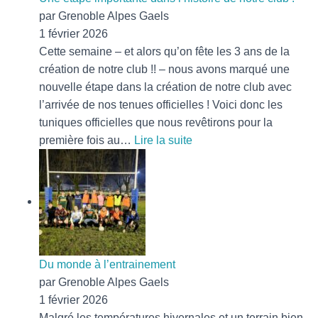
par Grenoble Alpes Gaels
1 février 2026
Cette semaine – et alors qu’on fête les 3 ans de la
création de notre club !! – nous avons marqué une
nouvelle étape dans la création de notre club avec
l’arrivée de nos tenues officielles ! Voici donc les
tuniques officielles que nous revêtirons pour la
:
première fois au…
Lire la suite
Une
étape
importante
dans
l’histoire
de
notre
Du monde à l’entrainement
club
par Grenoble Alpes Gaels
!
1 février 2026
Malgré les températures hivernales et un terrain bien